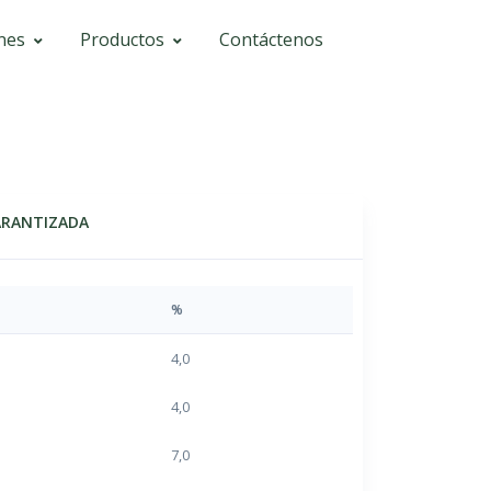
nes
Productos
Contáctenos
ARANTIZADA
%
4,0
4,0
7,0