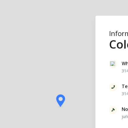
Infor
Co
Wh
31
Te
31
No
jur