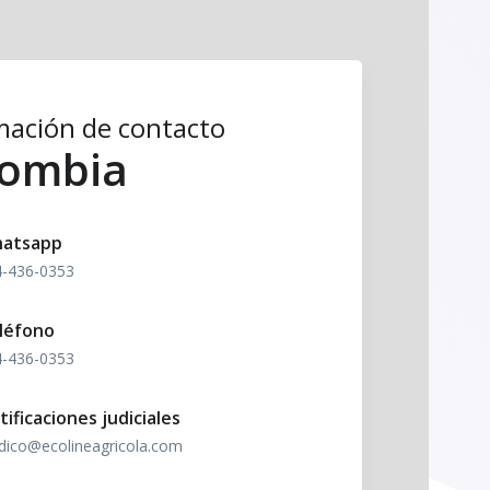
mación de contacto
lombia
atsapp
4-436-0353
léfono
4-436-0353
tificaciones judiciales
idico@ecolineagricola.com