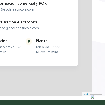
formación comercial y PQR
o@ecolineagricola.com
cturación electrónica
mon@ecolineagricola.com
cina:
Planta:
le 57 # 26 - 78
Km 6 vía Tienda
mira
Nueva Palmira
Leaflet