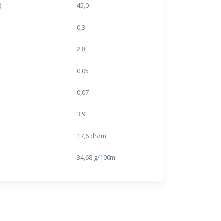
)
45,0
0,3
2,8
0,05
0,07
3,9
17,6 dS/m
34,68 g/100ml