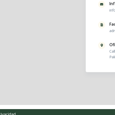
In
inf
Fa
ad
Ofi
Cal
Pal
rivacidad